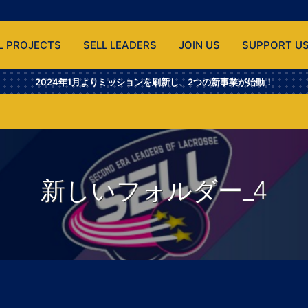
L PROJECTS
SELL LEADERS
JOIN US
SUPPORT U
2024年1月よりミッションを刷新し、2つの新事業が始動！
新しいフォルダー_4