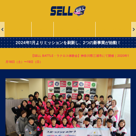
一
般
社
団
法
ABOUT
NEWS
SELL PROJECTS
SELL LEADERS
人
Second
2024年1月よりミッションを刷新し、2つの新事業が始動！
Era
Leaders
NEWS
【SELL BATTLE・ラクロス体験会】神奈川県三浦市にて開催｜2020年1
of
月18日（土）〜19日（日）
Lacrosse