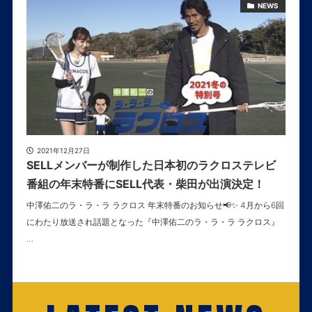
NEWS
2021年12月27日
SELLメンバーが制作した日本初のラクロステレビ
番組の年末特番にSELL代表・柴田が出演決定！
中澤佑二のラ・ラ・ラ ラクロス 年末特番のお知らせ📢✨ 4月から6回
にわたり放送され話題となった『中澤佑二のラ・ラ・ラ ラクロス』
…