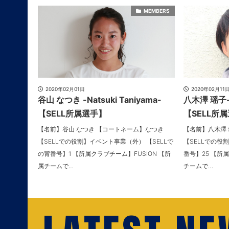
MEMBERS
2020年02月01日
2020年02月11
谷山 なつき -Natsuki Taniyama-
八木澤 瑶子-Y
【SELL所属選手】
【SELL所
【名前】谷山 なつき 【コートネーム】なつき
【名前】八木澤
【SELLでの役割】イベント事業（外） 【SELLで
【SELLでの役
の背番号】1 【所属クラブチーム】FUSION 【所
番号】25 【所属
属チームで…
チームで…