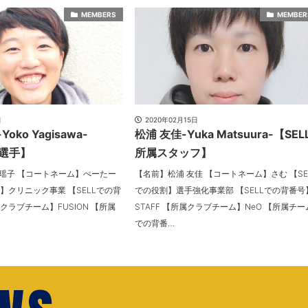
MEMBERS
MEMBER
日
2020年02月15日
oko Yagisawa-
松浦 友佳-Yuka Matsuura-【SEL
属選手】
所属スタッフ】
 瑶子 【コートネーム】ぺーたー
【名前】松浦 友佳 【コートネーム】さむ 【SE
割】クリニック事業 【SELLでの背
での役割】選手強化事業部 【SELLでの背番号
クラブチーム】FUSION 【所属
STAFF 【所属クラブチーム】NeO 【所属チー
での背番…