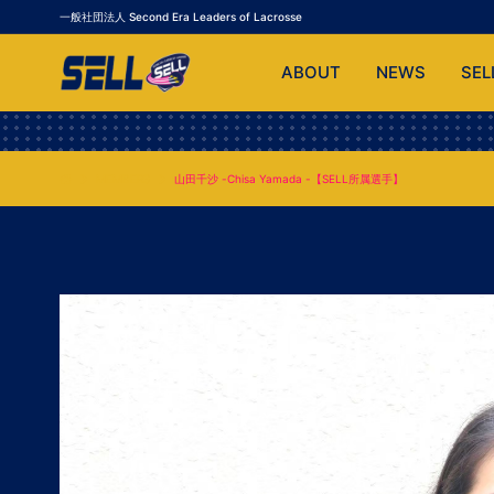
一般社団法人 Second Era Leaders of Lacrosse
ABOUT
NEWS
SEL
MEMBERS
山田千沙 -Chisa Yamada -【SELL所属選手】