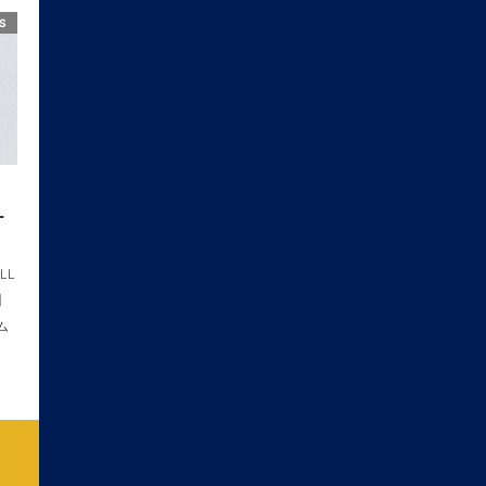
S
L
LL
】
ム