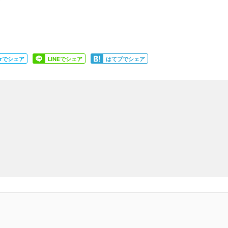
Share
Share
terでシェア
LINEでシェア
はてブでシェア