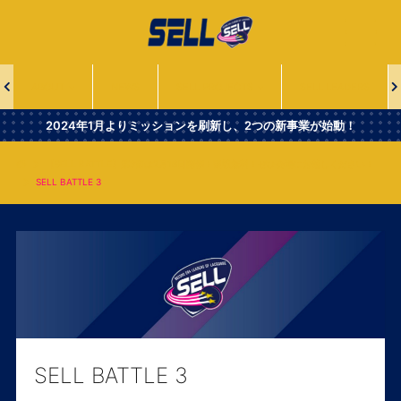
一
般
社
団
法
ABOUT
NEWS
SELL PROJECTS
SELL LEADERS
人
Second
2024年1月よりミッションを刷新し、2つの新事業が始動！
Era
Leaders
【SELL BATTLE】第3節は2月16日開催！観戦無料！ぜひ会場にお越しください！
of
SELL BATTLE 3
Lacrosse
SELL BATTLE 3