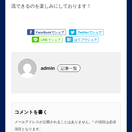
流できるのを楽しみにしております！
Like
Tweet
FaceBookでシェア
Twitterでシェア
Share
Share
LINEでシェア
はてブでシェア
admin
記事一覧
コメントを書く
メールアドレスが公開されることはありません。
*
の項目は必須
項目となります。