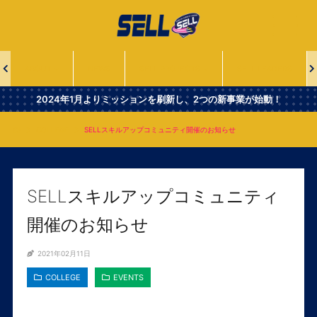
一
般
社
団
法
ABOUT
NEWS
SELL PROJECTS
SELL LEADERS
人
Second
2024年1月よりミッションを刷新し、2つの新事業が始動！
Era
Leaders
COLLEGE
SELLスキルアップコミュニティ開催のお知らせ
of
Lacrosse
SELLスキルアップコミュニティ
開催のお知らせ
2021年02月11日
COLLEGE
EVENTS