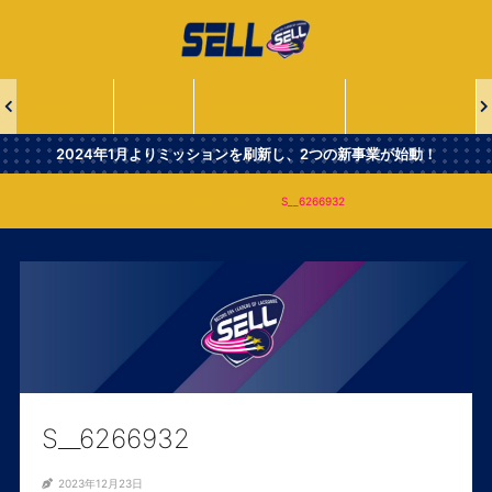
一
般
社
団
法
ABOUT
NEWS
SELL PROJECTS
SELL LEADERS
人
Second
2024年1月よりミッションを刷新し、2つの新事業が始動！
Era
Leaders
SELL CAMP 2023を関西、関東にて実施
S__6266932
of
Lacrosse
S__6266932
2023年12月23日