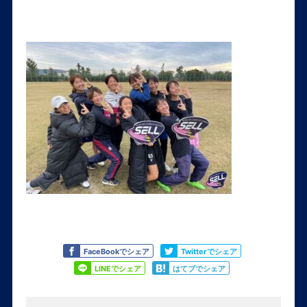
Like
Tweet
FaceBookでシェア
Twitterでシェア
Share
Share
LINEでシェア
はてブでシェア