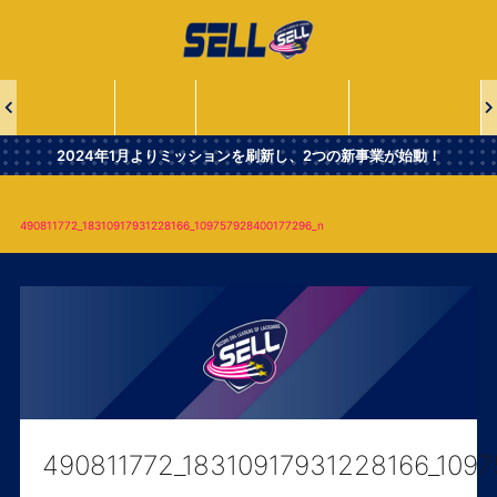
一
般
社
団
法
ABOUT
NEWS
SELL PROJECTS
SELL LEADERS
人
Second
2024年1月よりミッションを刷新し、2つの新事業が始動！
Era
Leaders
2025 HONG KONG INTERNATIONAL LACROSSE SIXES優勝
of
490811772_18310917931228166_109757928400177296_n
Lacrosse
490811772_18310917931228166_109