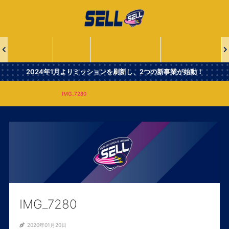
一
般
社
団
法
ABOUT
NEWS
SELL PROJECTS
SELL LEADERS
人
Second
2024年1月よりミッションを刷新し、2つの新事業が始動！
Era
Leaders
IMG_7280
IMG_7280
of
Lacrosse
IMG_7280
2020年01月20日