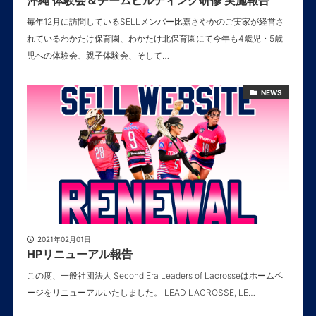
沖縄 体験会＆チームビルディング研修 実施報告
毎年12月に訪問しているSELLメンバー比嘉さやかのご実家が経営さ
れているわかたけ保育園、わかたけ北保育園にて今年も4歳児・5歳
児への体験会、親子体験会、そして…
NEWS
2021年02月01日
HPリニューアル報告
この度、一般社団法人 Second Era Leaders of Lacrosseはホームペ
ージをリニューアルいたしました。 LEAD LACROSSE, LE…