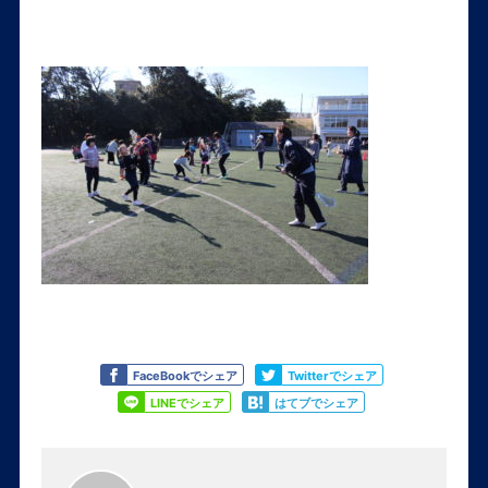
Like
Tweet
FaceBookでシェア
Twitterでシェア
Share
Share
LINEでシェア
はてブでシェア