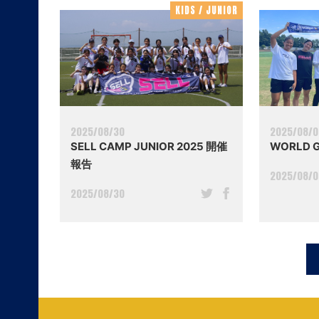
KIDS / JUNIOR
KIDS / JUNIOR
2025/08/30
2025/08/
SELL CAMP JUNIOR 2025 開催
WORLD 
報告
2025/08/
2025/08/30