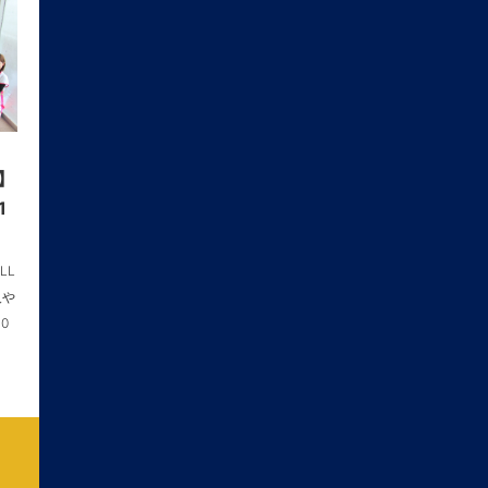
】
1
LL
人や
0