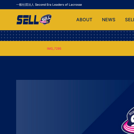
一般社団法人 Second Era Leaders of Lacrosse
ABOUT
NEWS
SEL
IMG_7295
IMG_7295