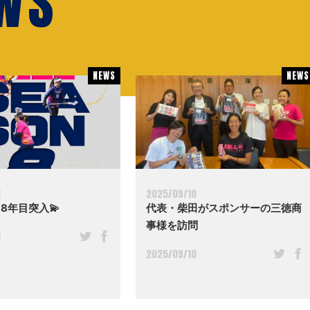
EWS
NEWS
NEWS
NEWS
NEWS
1
2025/09/10
 8年目突入💫
代表・柴田がスポンサーの三徳商
事様を訪問
1
2025/09/10