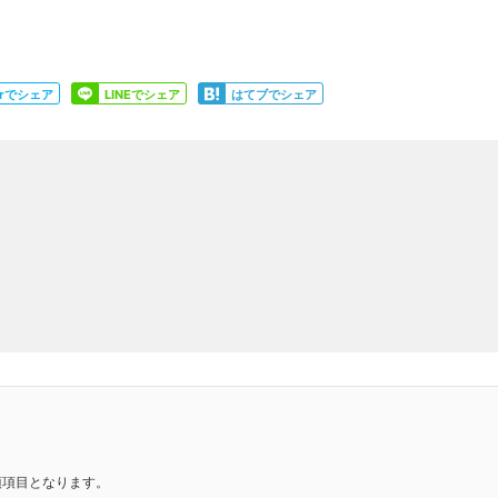
Share
Share
terでシェア
LINEでシェア
はてブでシェア
須項目となります。