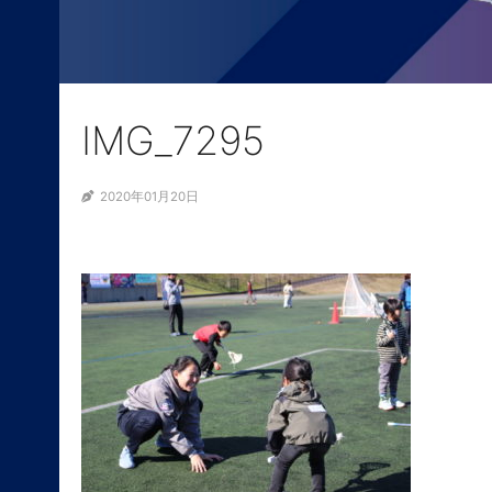
IMG_7295
2020年01月20日
ABOUT
NEWS
SELL PROJECTS
SELL LEADERS