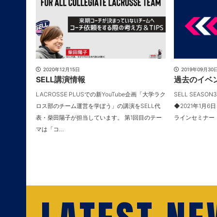
2020年12月15日
2019年09月30
SELL講演情報
過去のイベ
LACROSSE PLUSでの新YouTube企画「大学ラク
SELL SEASO
ロス部のチーム運営を学ぼう」の講演をSELL代
◆2021年1月6
表・柴田陽子が担当しています。 第1回目のテー
ラインセミナー （
マは「コ…