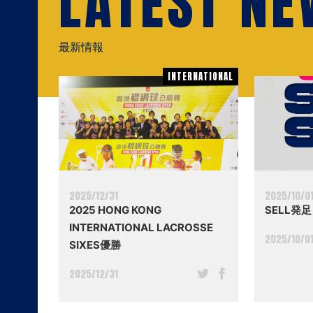
LATEST N
最新情報
INTERNATIONAL
INTERNATIONAL
2025/12/31
2025/10/0
2025 HONG KONG
SELL発足
INTERNATIONAL LACROSSE
2025/10/0
SIXES優勝
2025/12/31