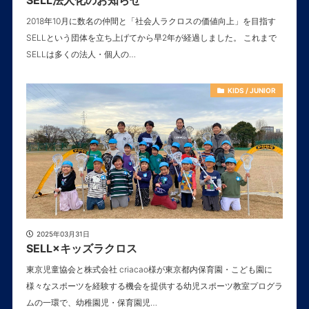
SELL法人化のお知らせ
2018年10月に数名の仲間と「社会人ラクロスの価値向上」を目指す
SELLという団体を立ち上げてから早2年が経過しました。 これまで
SELLは多くの法人・個人の…
KIDS / JUNIOR
2025年03月31日
SELL×キッズラクロス
東京児童協会と株式会社 criacao様が東京都内保育園・こども園に
様々なスポーツを経験する機会を提供する幼児スポーツ教室プログラ
ムの一環で、幼稚園児・保育園児…