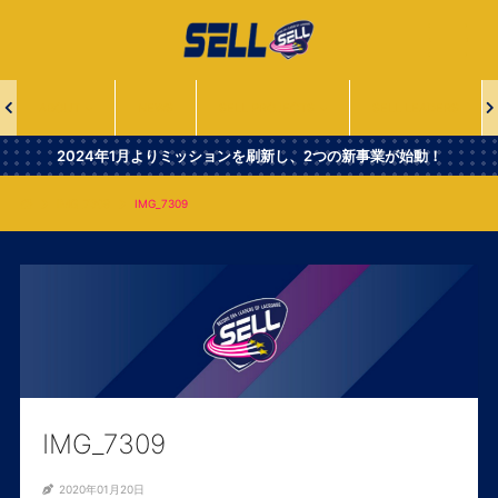
一
般
社
団
法
ABOUT
NEWS
SELL PROJECTS
SELL LEADERS
人
Second
2024年1月よりミッションを刷新し、2つの新事業が始動！
Era
Leaders
IMG_7309
IMG_7309
of
Lacrosse
IMG_7309
2020年01月20日