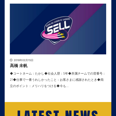
2018年02月15日
高橋 未帆
◆コートネーム：たかし◆社会人歴：5年◆所属チームでの背番号：
21◆仕事で一番うれしかったこと：お客さまに感謝されたとき◆両
立のポイント：メリハリをつける◆今も…