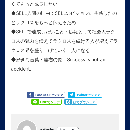
くてもっと成長したい
◆SELL入団の理由：SELLのビジョンに共感したの
とラクロスをもっと伝えるため
◆SELLで達成したいこと：広報として社会人ラク
ロスの魅力を伝えてラクロスを続ける人が増えてラ
クロス界を盛り上げていく一人になる
◆好きな言葉・座右の銘：Success is not an
accident.
Like
Tweet
FaceBookでシェア
Twitterでシェア
Share
Share
LINEでシェア
はてブでシェア