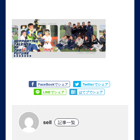
Like
Tweet
FaceBookでシェア
Twitterでシェア
Share
Share
LINEでシェア
はてブでシェア
sell
記事一覧