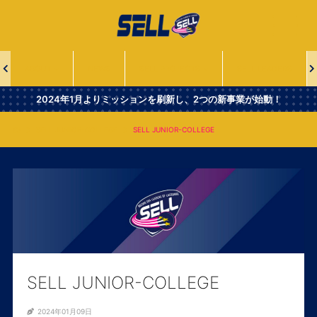
一
般
社
団
法
ABOUT
NEWS
SELL PROJECTS
SELL LEADERS
人
Second
2024年1月よりミッションを刷新し、2つの新事業が始動！
Era
Leaders
SELL JUNIOR-COLLEGE
SELL JUNIOR-COLLEGE
of
Lacrosse
SELL JUNIOR-COLLEGE
2024年01月09日