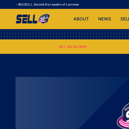
一般社団法人 Second Era Leaders of Lacrosse
ABOUT
NEWS
SEL
SELL ONLINE SHOP
SELL ONLINE SHOP