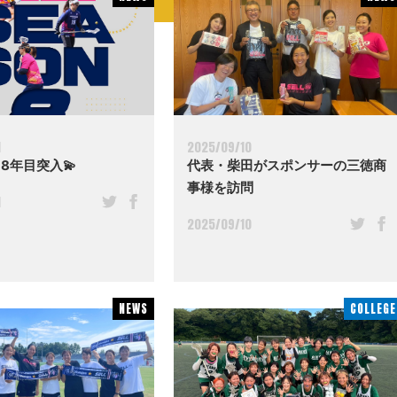
1
2025/09/10
 8年目突入💫
代表・柴田がスポンサーの三徳商
事様を訪問
1
2025/09/10
NEWS
NEWS
COLLEGE
COLLEGE