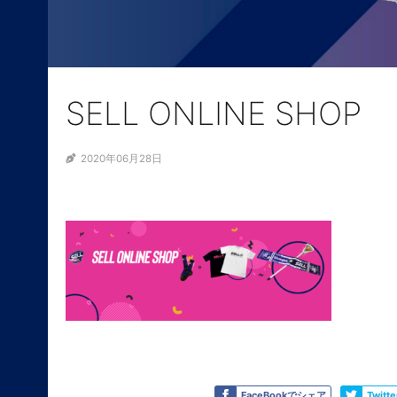
SELL ONLINE SHOP
2020年06月28日
ABOUT
NEWS
SELL PROJECTS
SELL LEADERS
Like
Tweet
FaceBookでシェア
Twit