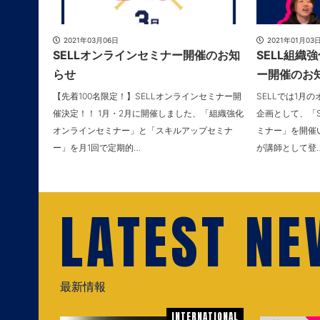
2021年03月06日
2021年01月03
SELLオンラインセミナー開催のお知
SELL組織
らせ
ー開催のお
【先着100名限定！】SELLオンラインセミナー開
SELLでは1月
催決定！！ 1月・2月に開催しました、「組織強化
企画として、「
オンラインセミナー」と「スキルアップセミナ
ミナー」を開催い
ー」を月1回で定期的…
が講師として登
LATEST N
最新情報
INTERNATIONAL
INTERNATIONAL