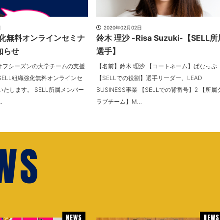
日
2020年02月02日
強化無料オンラインセミナ
鈴木 理沙 -Risa Suzuki-【SELL
知らせ
選手】
のオフシーズンの大学チームの支援
【名前】鈴木 理沙 【コートネーム】ぱなっぷ
SELL組織強化無料オンラインセ
【SELLでの役割】選手リーダー、LEAD
たします。 SELL所属メンバー
BUSINESS事業 【SELLでの背番号】2 【所属
…
ラブチーム】M…
EWS
NEWS
NEWS
NEWS
NEWS