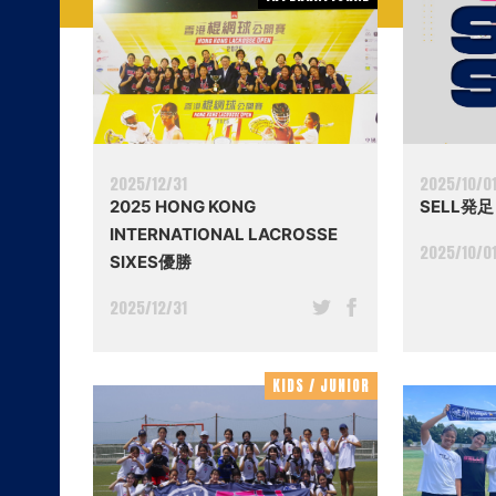
2025/12/31
2025/10/0
2025 HONG KONG
SELL発足
INTERNATIONAL LACROSSE
2025/10/0
SIXES優勝
2025/12/31
KIDS / JUNIOR
KIDS / JUNIOR