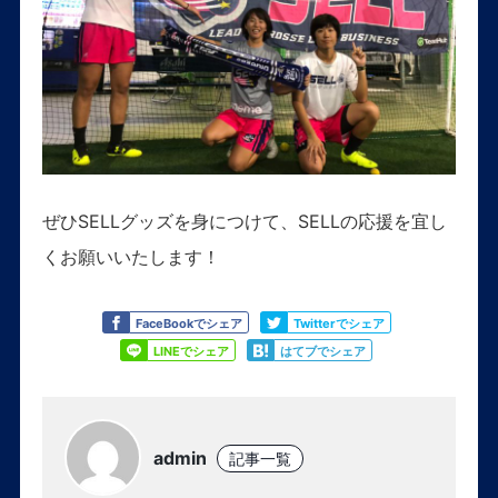
ぜひSELLグッズを身につけて、SELLの応援を宜し
くお願いいたします！
Like
Tweet
FaceBookでシェア
Twitterでシェア
Share
Share
LINEでシェア
はてブでシェア
admin
記事一覧