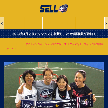
一
般
社
団
法
ABOUT
NEWS
SELL PROJECTS
SELL LEADERS
人
Second
2024年1月よりミッションを刷新し、2つの新事業が始動！
Era
Leaders
NEWS
【SELLオンラインショップOPEN】SELLグッズをオンラインで販売開始
of
しました！
Lacrosse