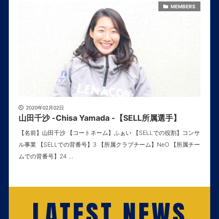
MEMBERS
2020年02月02日
山田千沙 -Chisa Yamada -【SELL所属選手】
【名前】山田千沙 【コートネーム】ふぁい 【SELLでの役割】コンサ
ル事業 【SELLでの背番号】3 【所属クラブチーム】NeO 【所属チー
ムでの背番号】24 …
LATEST NEWS