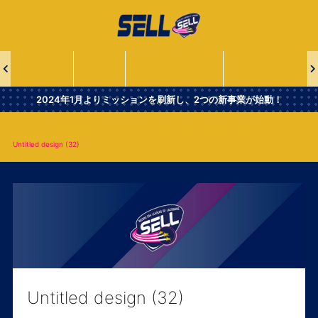
一
般
社
団
法
ABOUT
NEWS
SELL PROJECTS
SELL LEADERS
人
Second
2024年1月よりミッションを刷新し、2つの新事業が始動！
Era
Leaders
SELL所属選手向けにスタンスマインド研修を実施｜2020年8月2日（日）
of
Untitled design (32)
Lacrosse
Untitled design (32)