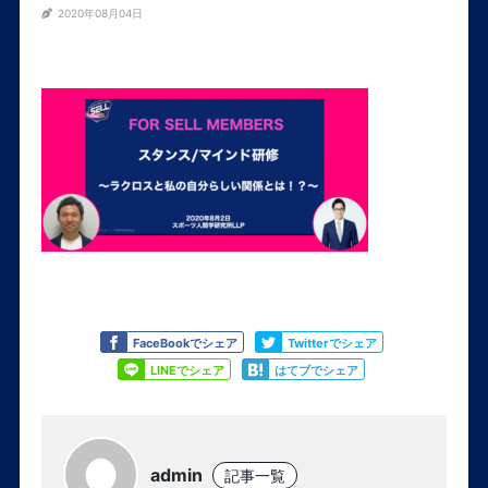
2020年08月04日
Like
Tweet
FaceBookでシェア
Twitterでシェア
Share
Share
LINEでシェア
はてブでシェア
admin
記事一覧