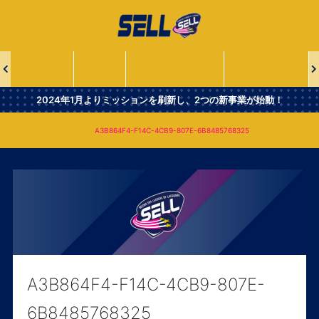
一
般
社
団
法
ABOUT
NEWS
SELL PROJECTS
SELL LEADERS
人
Second
2024年1月よりミッションを刷新し、2つの新事業が始動！
Era
Leaders
新年のご挨拶
A3B864F4-F14C-4CB9-807E-6B8485768325
of
Lacrosse
A3B864F4-F14C-4CB9-807E-
6B8485768325