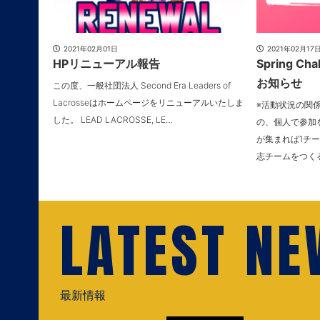
2021年02月01日
2021年02月17
HPリニューアル報告
Spring Ch
お知らせ
この度、一般社団法人 Second Era Leaders of
Lacrosseはホームページをリニューアルいたしま
※活動状況の関
した。 LEAD LACROSSE, LE…
の、個人で参加
が集まれば1チー
志チームをつく
LATEST N
最新情報