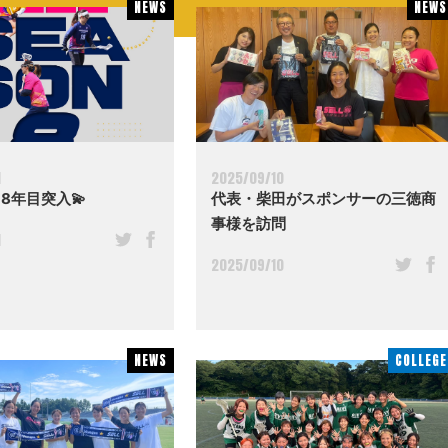
NEWS
NEWS
NEWS
NEWS
1
2025/09/10
 8年目突入💫
代表・柴田がスポンサーの三徳商
事様を訪問
1
2025/09/10
NEWS
NEWS
COLLEGE
COLLEGE