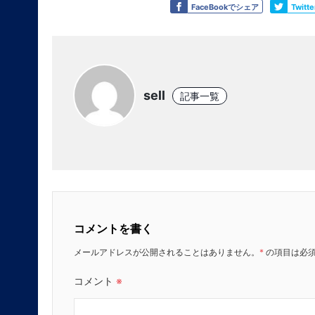
Like
Tweet
FaceBookでシェア
Twit
sell
記事一覧
コメントを書く
メールアドレスが公開されることはありません。
*
の項目は必
コメント
※