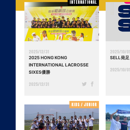
INTERNATIONAL
INTERNATIONAL
2025/12/31
2025/10/0
2025 HONG KONG
SELL発足
INTERNATIONAL LACROSSE
2025/10/0
SIXES優勝
2025/12/31
KIDS / JUNIOR
KIDS / JUNIOR