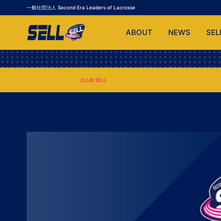
一般社団法人 Second Era Leaders of Lacrosse
ABOUT
NEWS
SEL
CLUB SELL
CLUB SELL