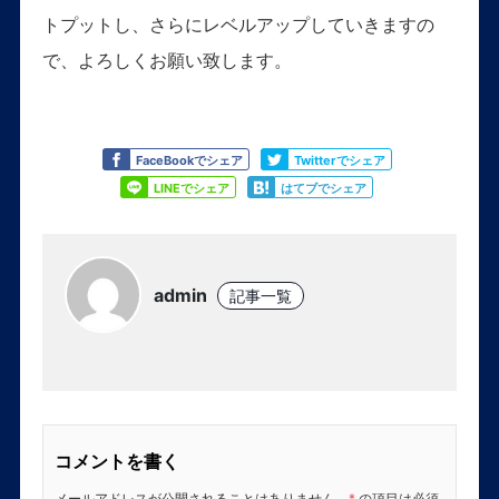
トプットし、さらにレベルアップしていきますの
で、よろしくお願い致します。
Like
Tweet
FaceBookでシェア
Twitterでシェア
Share
Share
LINEでシェア
はてブでシェア
admin
記事一覧
コメントを書く
メールアドレスが公開されることはありません。
*
の項目は必須