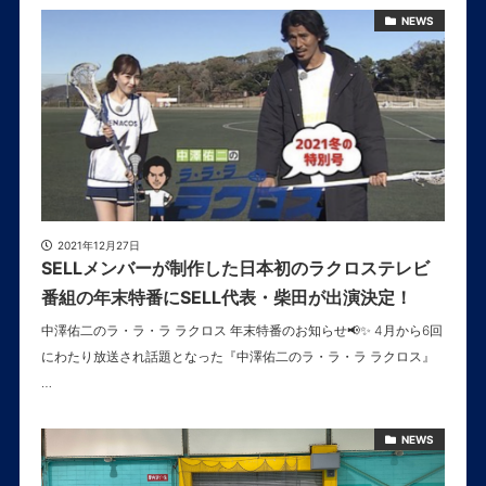
NEWS
2021年12月27日
SELLメンバーが制作した日本初のラクロステレビ
番組の年末特番にSELL代表・柴田が出演決定！
中澤佑二のラ・ラ・ラ ラクロス 年末特番のお知らせ📢✨ 4月から6回
にわたり放送され話題となった『中澤佑二のラ・ラ・ラ ラクロス』
…
NEWS