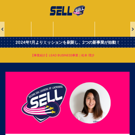
一
般
社
団
法
ABOUT
NEWS
SELL PROJECTS
SELL LEADERS
人
Second
2024年1月よりミッションを刷新し、2つの新事業が始動！
Era
Leaders
NEWS
【事業紹介】LEAD BUSINESS事業｜松本 理沙
of
Lacrosse