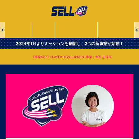
一
般
社
団
法
ABOUT
NEWS
SELL PROJECTS
SELL LEADERS
人
Second
2024年1月よりミッションを刷新し、2つの新事業が始動！
Era
Leaders
NEWS
【事業紹介】PLAYER DEVELOPMENT事業｜寺西 志保美
of
Lacrosse