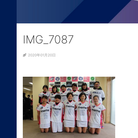
IMG_7087
2020年01月20日
ABOUT
NEWS
SELL PROJECTS
SELL LEADERS