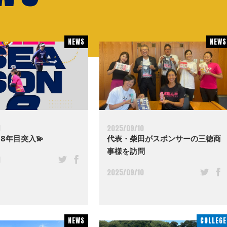
NEWS
NEWS
NEWS
NEWS
1
2025/09/10
 8年目突入💫
代表・柴田がスポンサーの三徳商
事様を訪問
1
2025/09/10
NEWS
NEWS
COLLEGE
COLLEGE