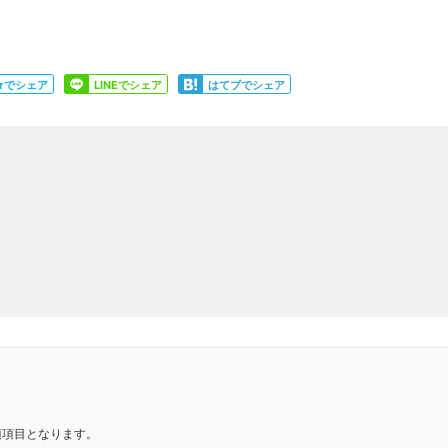
Share
Share
terでシェア
LINEでシェア
はてブでシェア
須項目となります。