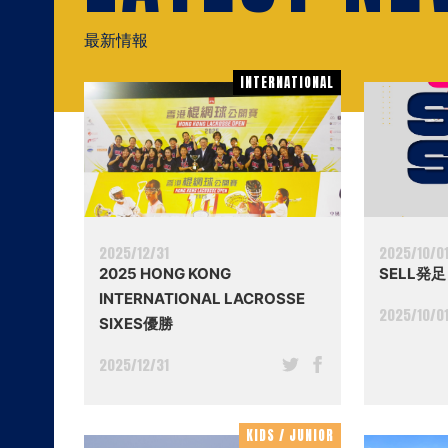
最新情報
INTERNATIONAL
INTERNATIONAL
2025/12/31
2025/10/0
2025 HONG KONG
SELL発足
INTERNATIONAL LACROSSE
2025/10/0
SIXES優勝
2025/12/31
KIDS / JUNIOR
KIDS / JUNIOR