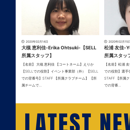
2020年02月14日
2020年02月15
大槻 恵利佳-Erika Ohtsuki-【SELL
松浦 友佳-Yu
所属スタッフ】
所属スタッ
【名前】 大槻 恵利佳 【コートネーム】えりか
【名前】松浦 友
【SELLでの役割】イベント事業部（外） 【SELL
での役割】選手強
での背番号】STAFF 【所属クラブチーム】 【所
STAFF 【所
属チームで…
での背番…
LATEST N