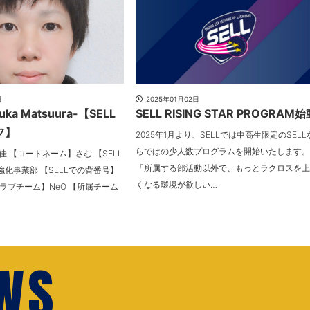
日
2025年01月02日
ka Matsuura-【SELL
SELL RISING STAR PROGRAM始
フ】
2025年1月より、SELLでは中高生限定のSELL
らではの少人数プログラムを開始いたします。
佳 【コートネーム】さむ 【SELL
「所属する部活動以外で、もっとラクロスを上
化事業部 【SELLでの背番号】
くなる環境が欲しい…
属クラブチーム】NeO 【所属チーム
EWS