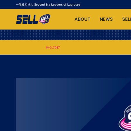
一般社団法人 Second Era Leaders of Lacrosse
ABOUT
NEWS
SEL
IMG_7087
IMG_7087