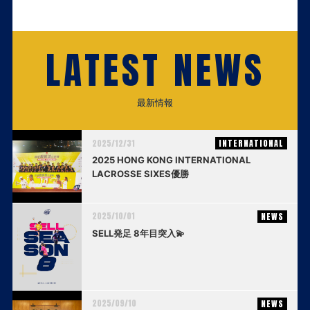
LATEST NEWS
最新情報
2025/12/31
INTERNATIONAL
2025 HONG KONG INTERNATIONAL
LACROSSE SIXES優勝
2025/10/01
NEWS
SELL発足 8年目突入💫
2025/09/10
NEWS