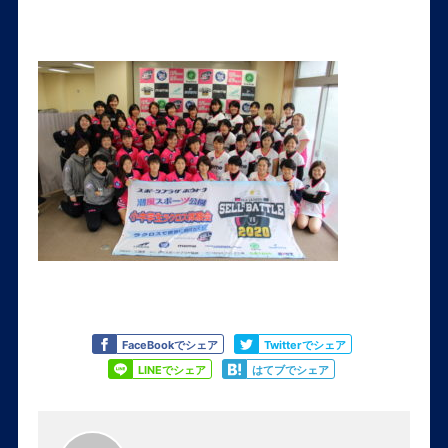
Like
Tweet
FaceBookでシェア
Twitterでシェア
Share
Share
LINEでシェア
はてブでシェア