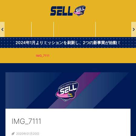
一
般
社
団
法
ABOUT
NEWS
SELL PROJECTS
SELL LEADERS
人
Second
2024年1月よりミッションを刷新し、2つの新事業が始動！
Era
Leaders
IMG_7111
IMG_7111
of
Lacrosse
IMG_7111
2020年01月20日