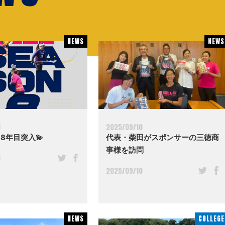
NEWS
NEWS
NEWS
NEWS
1
2025/09/10
 8年目突入💫
代表・柴田がスポンサーの三徳商
事様を訪問
1
2025/09/10
NEWS
NEWS
COLLEGE
COLLEGE