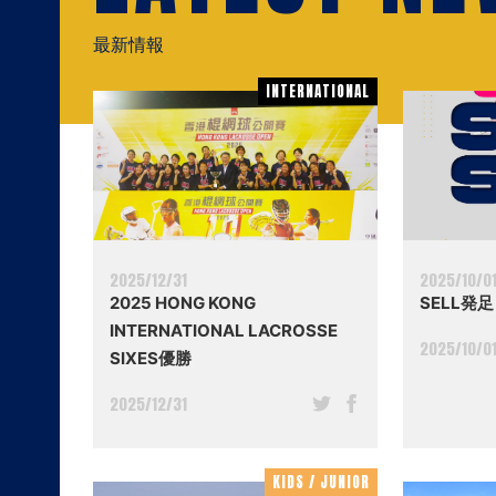
最新情報
INTERNATIONAL
INTERNATIONAL
2025/12/31
2025/10/0
2025 HONG KONG
SELL発足
INTERNATIONAL LACROSSE
2025/10/0
SIXES優勝
2025/12/31
KIDS / JUNIOR
KIDS / JUNIOR