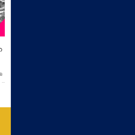
の
会
」…