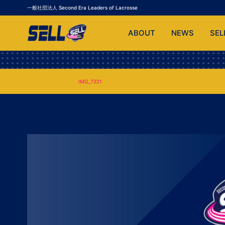
一般社団法人 Second Era Leaders of Lacrosse
ABOUT
NEWS
SEL
IMG_7221
IMG_7221