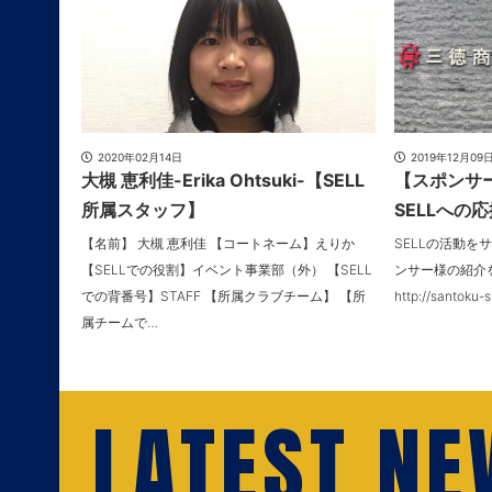
2020年02月14日
2019年12月09
大槻 恵利佳-Erika Ohtsuki-【SELL
【スポンサー
所属スタッフ】
SELLへの
【名前】 大槻 恵利佳 【コートネーム】えりか
SELLの活動
【SELLでの役割】イベント事業部（外） 【SELL
ンサー様の紹介をい
での背番号】STAFF 【所属クラブチーム】 【所
http://santoku-s
属チームで…
LATEST N