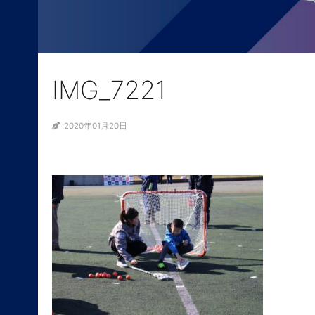
IMG_7221
2020年01月20日
ABOUT
NEWS
SELL PROJECTS
SELL LEADERS