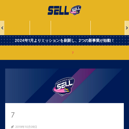
一
般
社
団
法
ABOUT
NEWS
SELL PROJECTS
SELL LEADERS
人
Second
2024年1月よりミッションを刷新し、2つの新事業が始動！
Era
Leaders
【事業紹介】CLINIC事業｜高野 ひかり
7
of
Lacrosse
7
2019年10月09日