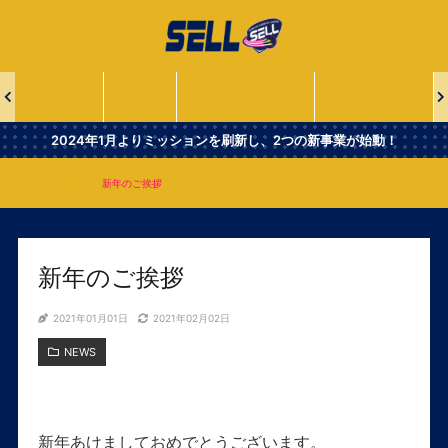
一
般
社
団
法
ABOUT
NEWS
SELL PROJECTS
SELL LEADERS
人
Second
2024年1月よりミッションを刷新し、2つの新事業が始動！
Era
Leaders
NEWS
新年のご挨拶
of
Lacrosse
新年のご挨拶
2021年01月01日
2021年02月02日
NEWS
新年あけましておめでとうございます。