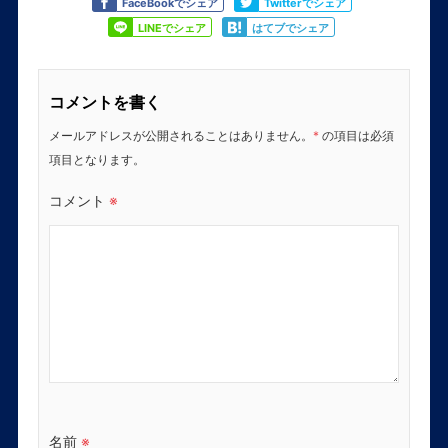
Like
Tweet
FaceBookでシェア
Twitterでシェア
Share
Share
LINEでシェア
はてブでシェア
コメントを書く
メールアドレスが公開されることはありません。
*
の項目は必須
項目となります。
コメント
※
名前
※