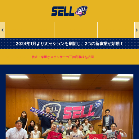
一
般
社
団
法
ABOUT
NEWS
SELL PROJECTS
SELL LEADERS
人
Second
2024年1月よりミッションを刷新し、2つの新事業が始動！
Era
Leaders
NEWS
代表・柴田がスポンサーの三徳商事様を訪問
of
Lacrosse