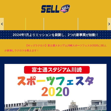
一
般
社
団
法
ABOUT
NEWS
SELL PROJECTS
SELL LEADERS
人
Second
2024年1月よりミッションを刷新し、2つの新事業が始動！
Era
Leaders
NEWS
【キッズラクロス】富士通スタジアム川崎スポーツフェスタ2020にSELL
of
が参加しラクロスを教えます！
Lacrosse