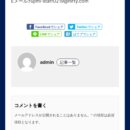
Eメール:fujimi-staff0219@nifty.com
Like
Tweet
FaceBookでシェア
Twitterでシェア
Share
Share
LINEでシェア
はてブでシェア
admin
記事一覧
コメントを書く
メールアドレスが公開されることはありません。
*
の項目は必須
項目となります。